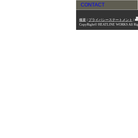
CONTACT
概要
|
プライバシーステートメント
|
CopyRight© HEATLINE WORKS All Righ