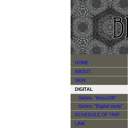
HOME
ABOUT
SKIN
DIGITAL
-Series- "kleza108"
-Series- "Digital study"
SCHEDULE OF TRIP
LINK